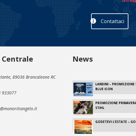
info@
Contattaci
 Centrale
News
elante, 89036 Brancaleone RC
LANDINI – PROMOZIONE S
BLUE ICON
 933077
PROMOZIONE PRIMAVERA
@monoritiangelo.it
STIHL
GODETEVI L’ESTATE – G