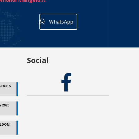
monoritiangelo.it
WhatsApp
Social
ERIE 5
 2020
OLDONI