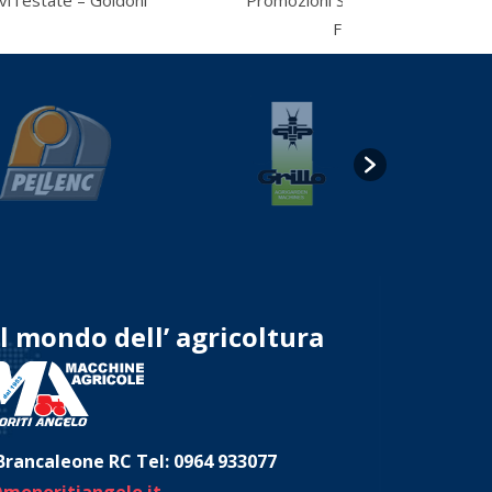
i l’estate – Goldoni
Promozioni STIHL Primavera 2
FIANCO IN GIARDIN
l mondo dell’ agricoltura
Brancaleone RC Tel: 0964 933077