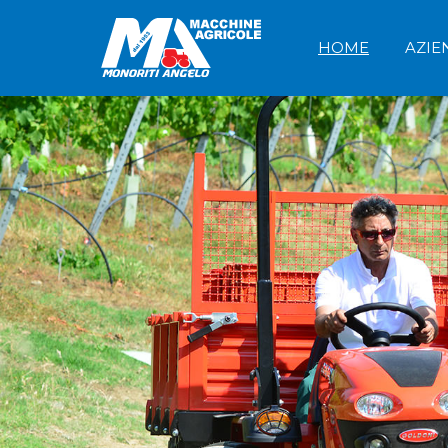
Skip
Monoriti
to
HOME
AZIE
content
Macchine
Angelo
Agricole
dal
1953