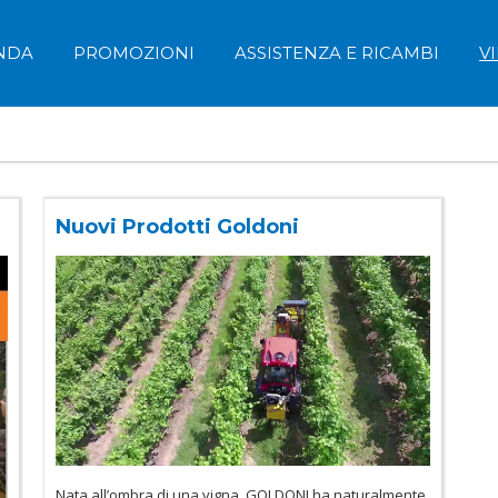
NDA
PROMOZIONI
ASSISTENZA E RICAMBI
V
Nuovi Prodotti Goldoni
Nata all’ombra di una vigna, GOLDONI ha naturalmente