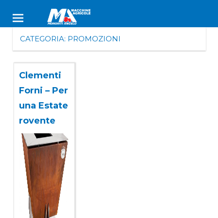
Skip
Monoriti
to
Macchine
content
Angelo
CATEGORIA:
PROMOZIONI
Agricole
dal
1953
Clementi
Forni – Per
una Estate
rovente